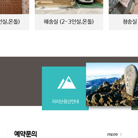
인실,온돌)
해송실 (2-3인실,온돌)
청송실 
지리산등산안내
예약문의
more