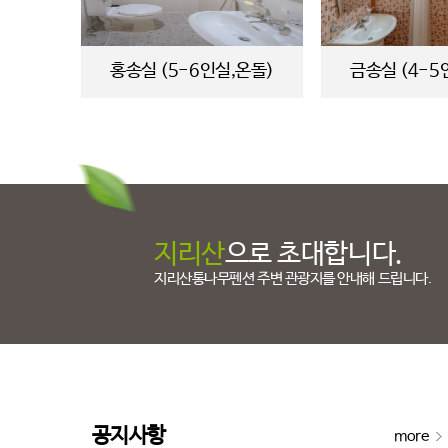
홍송실 (5-6인실,온돌)
금송실 (4-5
지리산
으로 초대합니다.
지리산통나무펜션 주변 관광지를 안내해 드립니다.
공지사항
more